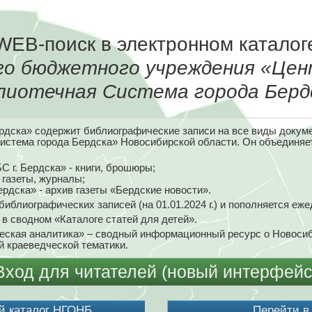
WEB-поиск в электронном каталог
го бюджетного учреждения «Цен
лиотечная Система города Берд
ердска» содержит библиографические записи на все виды доку
истема города Бердска» Новосибирской области. Он объединя
С г. Бердска» - книги, брошюры;
 газеты, журналы;
рдска» - архив газеты «Бердские новости».
библиографических записей (на 01.01.2024 г.) и пополняется еже
в сводном «Каталоге статей для детей».
еская аналитика» – сводный информационный ресурс о Новосиб
й краеведческой тематики.